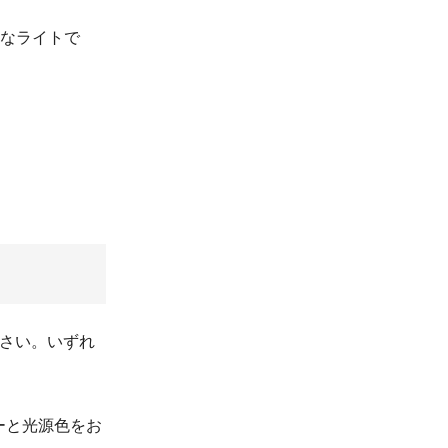
的なライトで
ださい。いずれ
。
ーと光源色をお