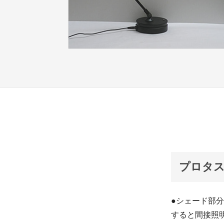
プロタ
●シェード部
すると間接照