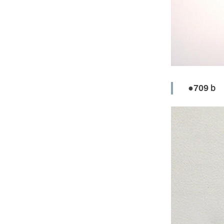
●709ｂ