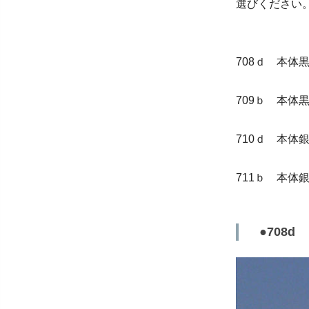
選びください
708ｄ 本体
709ｂ 本体
710ｄ 本体
711ｂ 本体
●708d