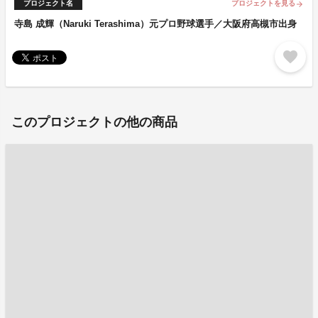
プロジェクト名
プロジェクトを見る
arrow_forward
寺島 成輝（Naruki Terashima）元プロ野球選手／大阪府高槻市出身
favorite
このプロジェクトの他の商品