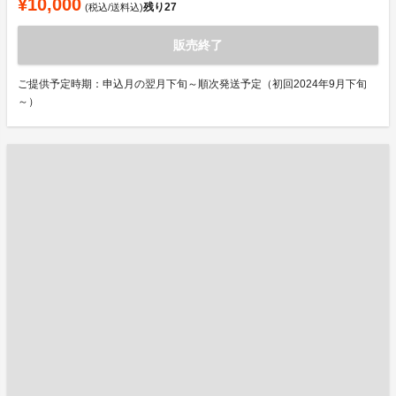
¥10,000
残り
27
(税込/送料込)
販売終了
ご提供予定時期：申込月の翌月下旬～順次発送予定（初回2024年9月下旬
～）