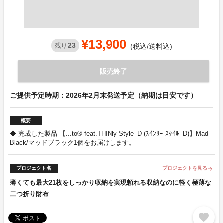
¥13,900
23
残り
(税込/送料込)
販売終了
ご提供予定時期：2026年2月末発送予定（納期は目安です）
概要
◆ 完成した製品 【...to® feat.THINly Style_D (ｽｲﾝﾘｰ ｽﾀｲﾙ_D)】Mad
Black/マッドブラック1個をお届けします。
プロジェクト名
プロジェクトを見る
arrow_forward
薄くても最大21枚をしっかり収納を実現頼れる収納なのに軽く極薄な
二つ折り財布
favorite