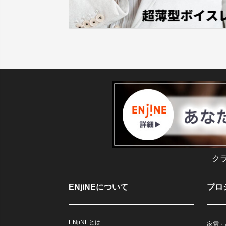
ク
ENjiNEについて
プロ
ENjiNEとは
家電・