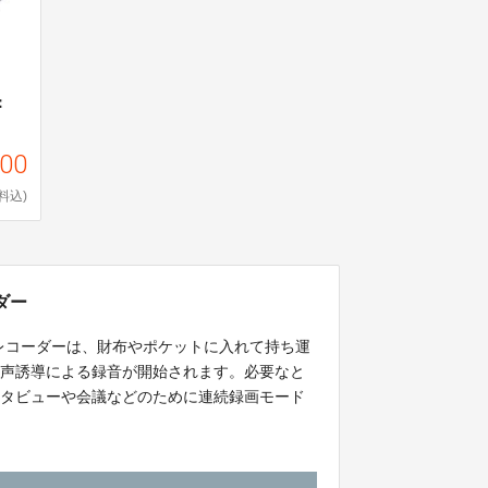
：
000
料込)
ーダー
小型レコーダーは、財布やポケットに入れて持ち運
音声誘導による録音が開始されます。必要なと
ンタビューや会議などのために連続録画モード