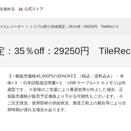
を始める
公式ストア
i ボイスレコーダー
トリプル割り30名限定：35％off：29250円 TileRec×３
chevron_right
5％off：29250円 TileRe
【一般販売価格45,000円の35%OFF】（税込・送料込み） ・本
体×３ ・日本語取扱説明書×３ ・USB ケーブル×３ ※メモリは内
蔵型です。 ※皆様のご支援により量産効率が向上した場合、正
規販売価格が販売予定価格より下がる可能性もございます。 ※
ご注文状況、使用部材の供給状況、製造工程上の都合等により出
荷時期が遅れる場合があります。