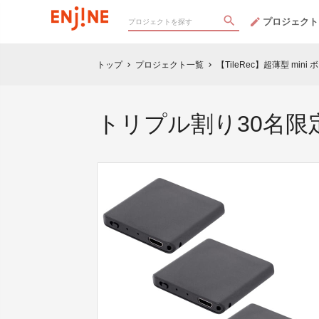
プロジェクト
トップ
プロジェクト一覧
【TileRec】超薄型 min
chevron_right
chevron_right
トリプル割り30名限定：3