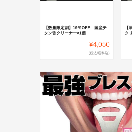
【数量限定割】19％OFF 国産チ
【
タン舌クリーナー×1個
ク
¥4,050
(税込/送料込)