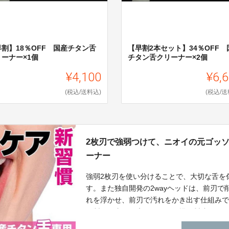
早割】18％OFF 国産チタン舌
【早割2本セット】34％OFF 
リーナー×1個
チタン舌クリーナー×2個
¥4,100
¥6,
(税込/送料込)
(税込/送
2枚刃で強弱つけて、ニオイの元ゴッ
ーナー
強弱2枚刃を使い分けることで、大切な舌を
す。また独自開発の2wayヘッドは、前刃
れを浮かせ、前刃で汚れをかき出す仕組みで
ン製。国内の医療用チタン工場で製造して