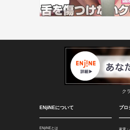
ク
ENjiNEについて
プロ
ENjiNEとは
家電・