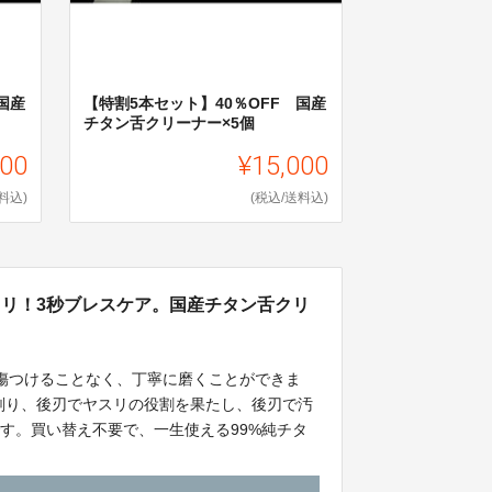
国産
【特割5本セット】40％OFF 国産
チタン舌クリーナー×5個
600
¥15,000
料込)
(税込/送料込)
ソリ！3秒ブレスケア。国産チタン舌クリ
傷つけることなく、丁寧に磨くことができま
で削り、後刃でヤスリの役割を果たし、後刃で汚
す。買い替え不要で、一生使える99%純チタ
おります。