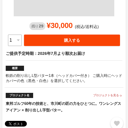
¥30,000
29
残り
(税込/送料込)
購入する
ご提供予定時期：2026年7月より順次お届け
概要
軟鉄の削り出しL型パター1本（ヘッドカバー付き） ご購入時にヘッド
カバーの色（黒色・白色）を選択してください。
プロジェクト名
プロジェクトを見る
arrow_forward
東邦ゴルフ60年の技術と、市川町の匠の力をひとつに。ワンレングス
アイアン × 削り出しL字型パター。
favorite