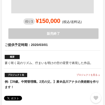
¥150,000
1
残り
(税込/送料込)
販売終了
ご提供予定時期：2020/03/01
概要
蒼く咲く花のリズム、佇まいを明けの空の背景で表現した作品。
プロジェクト名
プロジェクトを見る
arrow_forward
例:【39歳。中間管理職。2児の父。】展＠品川アナタの美術館を作り
ます！
favorite