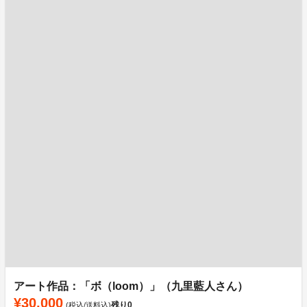
アート作品：「ボ（loom）」（九里藍人さん）
¥30,000
残り
0
(税込/送料込)