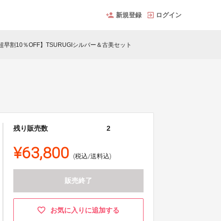
新規登録
ログイン
超早割10％OFF】TSURUGIシルバー＆古美セット
ト
残り販売数
2
¥63,800
(税込/送料込)
販売終了
お気に入りに追加する