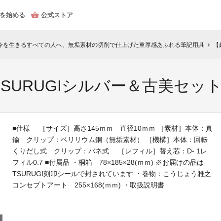
を始める
公式ストア
って今を生きるすべての人へ。無垢素材の切削で仕上げた重厚感あふれる筆記用具
【
chevron_right
TSURUGIシルバー＆古美セッ
■仕様 ［サイズ］高さ145ｍｍ 直径10ｍｍ ［素材］本体：真
鍮 クリップ：ベリリウム銅（無垢素材） ［機構］本体：回転
くりだし式 クリップ：バネ式 ［レフィル］替え芯：D- 1レ
フィル0.7 ■付属品 ・桐箱 78×185×28(ｍｍ) ※お届けの品は
TSURUGI刻印シールで封されています ・巻物：こうじょう雅之
コンセプトアート 255×168(ｍｍ) ・取扱説明書