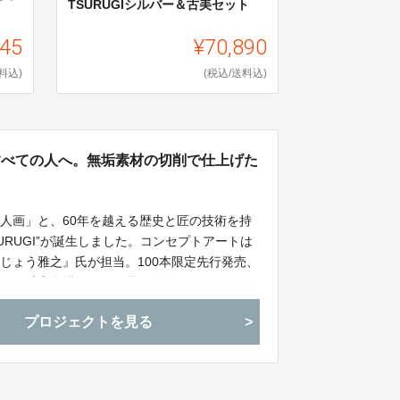
TSURUGIシルバー＆古美セット
345
¥70,890
料込)
(税込/送料込)
るすべての人へ。無垢素材の切削で仕上げた
人画」と、60年を越える歴史と匠の技術を持
URUGI”が誕生しました。コンセプトアートは
じょう雅之』氏が担当。100本限定先行発売、
じょう氏完全描き下し作品の巻物をセットにし
プロジェクトを見る