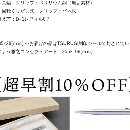
：真鍮 クリップ：ベリリウム銅（無垢素材）
：回転くりだし式 クリップ：バネ式
芯：D- 1レフィル0.7
85×28(ｍｍ) ※お届けの品はTSURUGI刻印シールで封されて
ょう雅之コンセプトアート 255×168(ｍｍ)