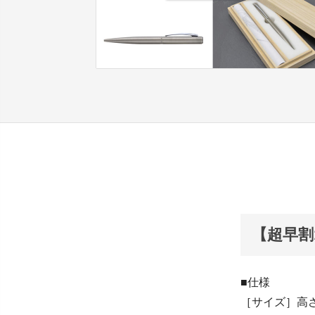
【超早割
■仕様
［サイズ］高さ