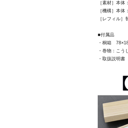
［素材］本体
［機構］本体
［レフィル］替え
■付属品
・桐箱 78×1
・巻物：こうじ
・取扱説明書