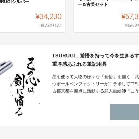
URUGIシルバー
ー＆古美セット
¥34,230
¥67,
(税込/送料込)
(税込/送
TSURUGI…覚悟を持って今を生き
重厚感あふれる筆記用具
墨を使って人物の様々な「覚悟」を描く「武
つボールペンファクトリーがコラボして”TS
古都京都を拠点に活動する武人画絵師『こう
オールジャパンメイドのボールペンとこう
てお届け致します。