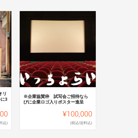
オリ
※企業協賛枠 試写会ご招待なら
に3
びに企業ロゴ入りポスター進呈
000
¥100,000
料込)
(税込/送料込)