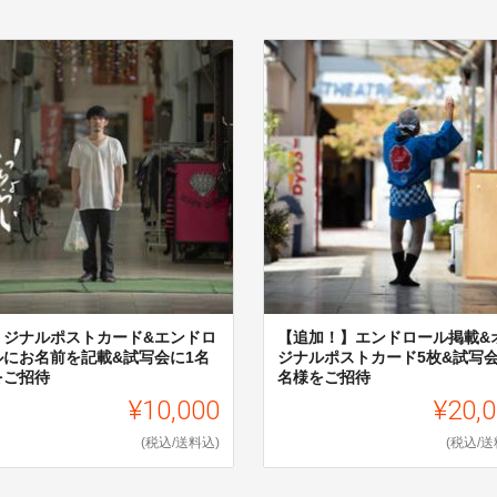
リジナルポストカード&エンドロ
【追加！】エンドロール掲載&
ルにお名前を記載&試写会に1名
ジナルポストカード5枚&試写会
をご招待
名様をご招待
¥10,000
¥20,
(税込/送料込)
(税込/送