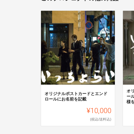
オ
オリジナルポストカードとエンド
ー
ロールにお名前を記載
様
¥10,000
(税込/送料込)