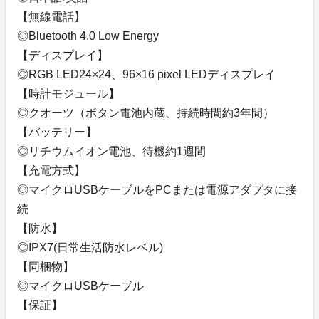
【無線電話】
◎Bluetooth 4.0 Low Energy
【ディスプレイ】
◎RGB LED24×24、96×16 pixel LEDディスプレイ
【時計モジュール】
◎クオーツ（ボタン電池内蔵、持続時間約3年間）
【バッテリー】
◎リチウムイオン電池、待機約1週間
【充電方式】
◎マイクロUSBケーブルをPCまたは電源アダプタに接
続
【防水】
◎IPX7(日常生活防水レベル)
【同梱物】
◎マイクロUSBケーブル
【保証】