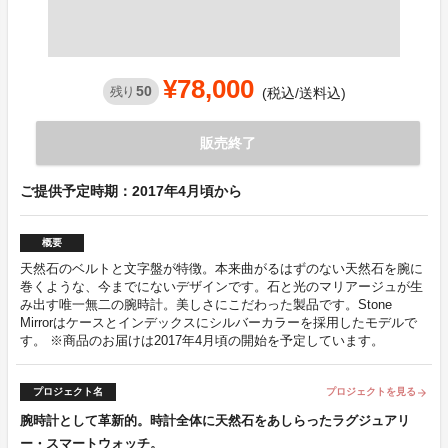
¥78,000
50
残り
(税込/送料込)
販売終了
ご提供予定時期：2017年4月頃から
概要
天然石のベルトと文字盤が特徴。本来曲がるはずのない天然石を腕に
巻くような、今までにないデザインです。石と光のマリアージュが生
み出す唯一無二の腕時計。美しさにこだわった製品です。Stone
Mirrorはケースとインデックスにシルバーカラーを採用したモデルで
す。 ※商品のお届けは2017年4月頃の開始を予定しています。
プロジェクト名
プロジェクトを見る
arrow_forward
腕時計として革新的。時計全体に天然石をあしらったラグジュアリ
ー・スマートウォッチ。