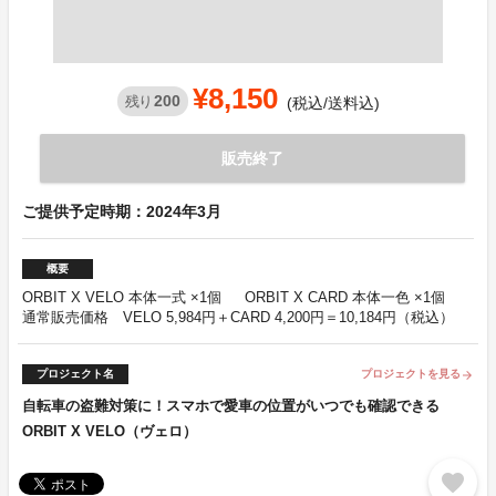
¥8,150
200
残り
(税込/送料込)
販売終了
ご提供予定時期：2024年3月
概要
ORBIT X VELO 本体一式 ×1個 ORBIT X CARD 本体一色 ×1個
通常販売価格 VELO 5,984円＋CARD 4,200円＝10,184円（税込）
プロジェクト名
プロジェクトを見る
arrow_forward
自転車の盗難対策に！スマホで愛車の位置がいつでも確認できる
ORBIT X VELO（ヴェロ）
favorite