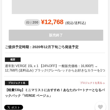
¥12,768
200
残り
(税込/送料込)
販売終了
ご提供予定時期：2020年12月下旬ごろ発送予定
概要
通常割 VERGE 15L x 1 【24%OFF】一般販売価格：16,800円 →
12,768円 (送料込み) ブラック/グレー/レッドからお好きなカラーを1つ
プロジェクト名
プロジェクトを見る
arrow_forward
【軽量530g】ミニマリストにおすすめ！あなたのパートナーとなるバ
ックパック「VERGE ベージュ」
favorite