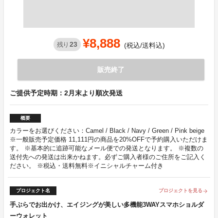
¥8,888
23
残り
(税込/送料込)
販売終了
ご提供予定時期：2月末より順次発送
概要
カラーをお選びください：Camel / Black / Navy / Green / Pink beige
※一般販売予定価格 11,111円の商品を20%OFFで予約購入いただけま
す。 ※基本的に追跡可能なメール便での発送となります。 ※複数の
送付先への発送は出来かねます。必ずご購入者様のご住所をご記入く
ださい。 ※税込・送料無料※イニシャルチャーム付き
プロジェクト名
プロジェクトを見る
arrow_forward
手ぶらでお出かけ、エイジングが美しい多機能3WAYスマホショルダ
ーウォレット