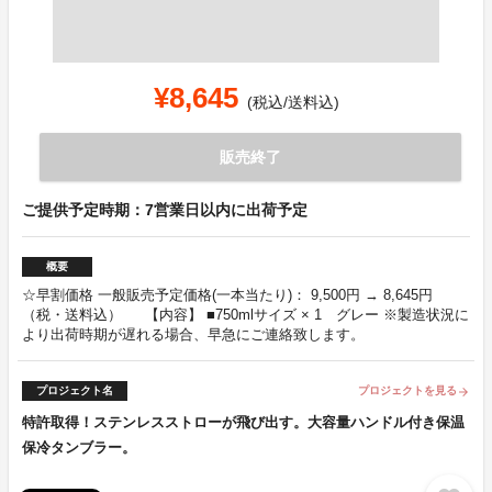
¥8,645
(税込/送料込)
販売終了
ご提供予定時期：7営業日以内に出荷予定
概要
☆早割価格 一般販売予定価格(一本当たり)： 9,500円 → 8,645円
（税・送料込） 【内容】 ■750mlサイズ × 1 グレー ※製造状況に
より出荷時期が遅れる場合、早急にご連絡致します。
プロジェクト名
プロジェクトを見る
arrow_forward
特許取得！ステンレスストローが飛び出す。大容量ハンドル付き保温
保冷タンブラー。