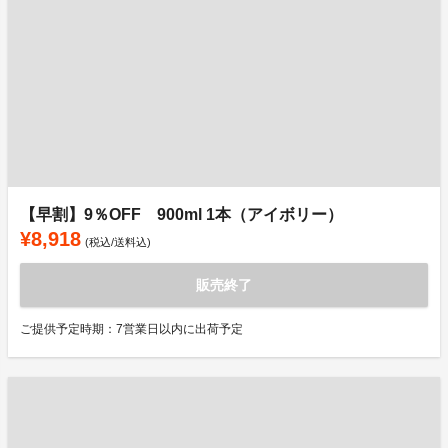
【早割】9％OFF 900ml 1本（アイボリー）
¥8,918
(税込/送料込)
販売終了
ご提供予定時期：7営業日以内に出荷予定