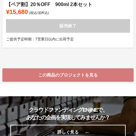
【ペア割】20％OFF 900ml 2本セット
¥15,680
(税込/送料込)
販売終了
ご提供予定時期：7営業日以内に出荷予定
この商品のプロジェクトを見る
クラウドファンディングENjiNEで、
あなたの企画を実現してみませんか？
詳しく見る