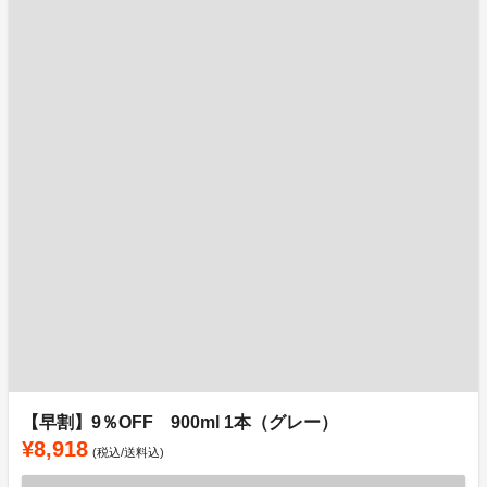
【早割】9％OFF 900ml 1本（グレー）
¥8,918
(税込/送料込)