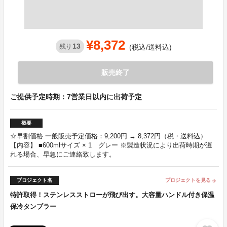
¥8,372
13
残り
(税込/送料込)
販売終了
ご提供予定時期：7営業日以内に出荷予定
概要
☆早割価格 一般販売予定価格：9,200円 → 8,372円（税・送料込）
【内容】 ■600mlサイズ × 1 グレー ※製造状況により出荷時期が遅
れる場合、早急にご連絡致します。
プロジェクト名
プロジェクトを見る
arrow_forward
特許取得！ステンレスストローが飛び出す。大容量ハンドル付き保温
保冷タンブラー