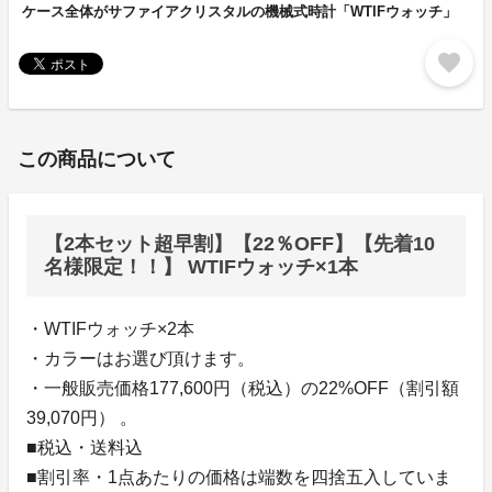
ケース全体がサファイアクリスタルの機械式時計「WTIFウォッチ」
favorite
この商品について
【2本セット超早割】【22％OFF】【先着10
名様限定！！】 WTIFウォッチ×1本
・WTIFウォッチ×2本
・カラーはお選び頂けます。
・一般販売価格177,600円（税込）の22%OFF（割引額
39,070円） 。
■税込・送料込
■割引率・1点あたりの価格は端数を四捨五入していま