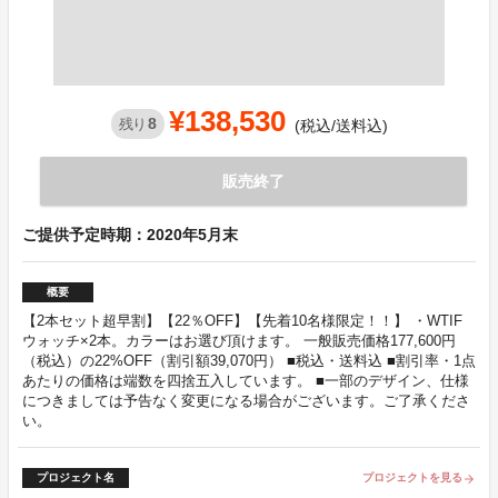
¥138,530
8
残り
(税込/送料込)
販売終了
ご提供予定時期：2020年5月末
概要
【2本セット超早割】【22％OFF】【先着10名様限定！！】 ・WTIF
ウォッチ×2本。カラーはお選び頂けます。 一般販売価格177,600円
（税込）の22%OFF（割引額39,070円） ■税込・送料込 ■割引率・1点
あたりの価格は端数を四捨五入しています。 ■一部のデザイン、仕様
につきましては予告なく変更になる場合がございます。ご了承くださ
い。
プロジェクト名
プロジェクトを見る
arrow_forward