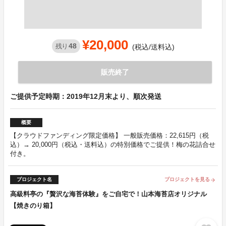
¥20,000
48
残り
(税込/送料込)
販売終了
ご提供予定時期：2019年12月末より、順次発送
概要
【クラウドファンディング限定価格】 一般販売価格：22,615円（税
込）→ 20,000円（税込・送料込）の特別価格でご提供！梅の花詰合せ
付き。
プロジェクト名
プロジェクトを見る
arrow_forward
高級料亭の『贅沢な海苔体験』をご自宅で！山本海苔店オリジナル
【焼きのり箱】