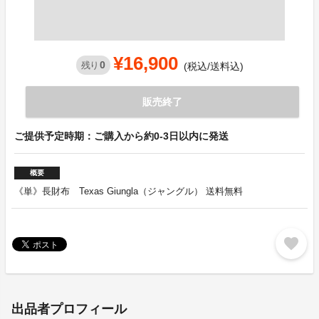
¥16,900
0
残り
(税込/送料込)
販売終了
ご提供予定時期：ご購入から約0-3日以内に発送
概要
《単》長財布 Texas Giungla（ジャングル） 送料無料
favorite
出品者プロフィール