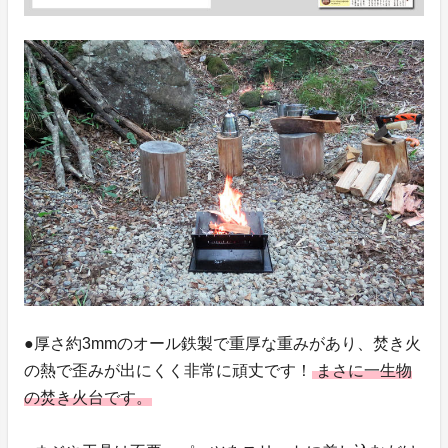
●厚さ約3mmのオール鉄製で重厚な重みがあり、焚き火
の熱で歪みが出にくく非常に頑丈です！
まさに一生物
の焚き火台です。