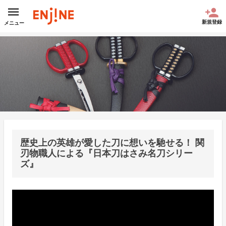
新規登録
メニュー
歴史上の英雄が愛した刀に想いを馳せる！ 関
刃物職人による『日本刀はさみ名刀シリー
ズ』