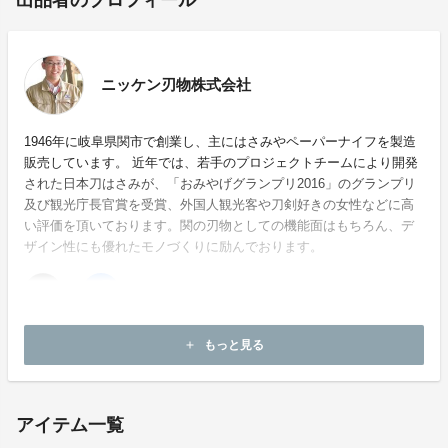
出品者のプロフィール
ニッケン刃物株式会社
1946年に岐阜県関市で創業し、主にはさみやペーパーナイフを製造
販売しています。 近年では、若手のプロジェクトチームにより開発
された日本刀はさみが、「おみやげグランプリ2016」のグランプリ
及び観光庁長官賞を受賞、外国人観光客や刀剣好きの女性などに高
い評価を頂いております。関の刃物としての機能面はもちろん、デ
ザイン性にも優れたモノづくりに励んでおります。
ホームページ：
http://www.nikken-cutlery.com/
もっと見る
add
お問い合わせ：
yuji-kumada@nikken-cutlery.com
アイテム一覧