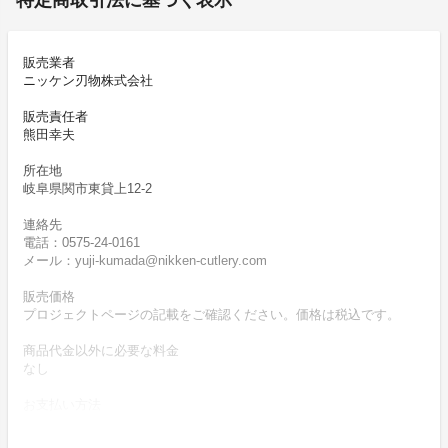
特定商取引法に基づく表示
販売業者
ニッケン刃物株式会社
販売責任者
熊田幸夫
所在地
岐阜県関市東貸上12-2
連絡先
電話：0575-24-0161
メール：yuji-kumada@nikken-cutlery.com
販売価格
プロジェクトページの記載をご確認ください。価格は税込です。
商品代金以外に必要な料金
なし
お支払い方法
クレジットカード（VISA/Master）によりお支払いいただけます。