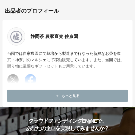
出品者のプロフィール
静岡茶 農家直売 佐京園
当園では自家農園にて栽培から製造まで行なった新鮮なお茶を東
京・神奈川のマルシェにて移動販売しています。また、当園では、
贈り物に最適なギフトセットもご用意しています。
ホームページ：
http://www.sakyoen.com
もっと見る
add
お問い合わせ：
info@sakyoen.com
クラウドファンディングENjiNEで、
あなたの企画を実現してみませんか？