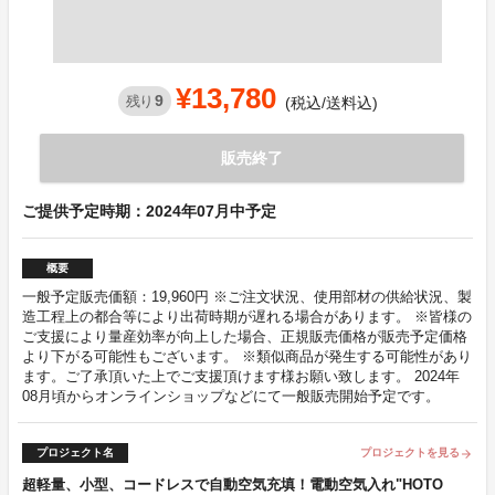
¥13,780
9
残り
(税込/送料込)
販売終了
ご提供予定時期：2024年07月中予定
概要
一般予定販売価額：19,960円 ※ご注文状況、使用部材の供給状況、製
造工程上の都合等により出荷時期が遅れる場合があります。 ※皆様の
ご支援により量産効率が向上した場合、正規販売価格が販売予定価格
より下がる可能性もございます。 ※類似商品が発生する可能性があり
ます。ご了承頂いた上でご支援頂けます様お願い致します。 2024年
08月頃からオンラインショップなどにて一般販売開始予定です。
プロジェクト名
プロジェクトを見る
arrow_forward
超軽量、小型、コードレスで自動空気充填！電動空気入れ"HOTO