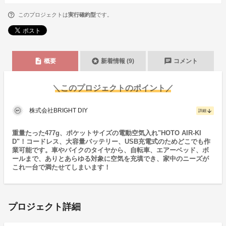
このプロジェクトは
実行確約型
です。
description
stars
chat
概要
新着情報 (9)
コメント
＼このプロジェクトのポイント／
株式会社BRIGHT DIY
arrow_downward
詳細
重量たった477g、ポケットサイズの電動空気入れ"HOTO AIR-KI
D"！コードレス、大容量バッテリー、USB充電式のためどこでも作
業可能です。車やバイクのタイヤから、自転車、エアーベッド、ボ
ールまで、ありとあらゆる対象に空気を充填でき、家中のニーズが
これ一台で満たせてしまいます！
プロジェクト詳細