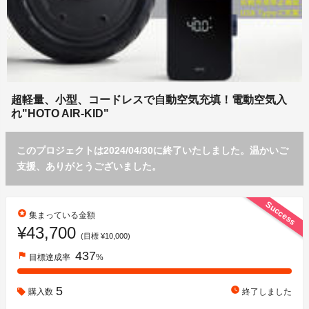
超軽量、小型、コードレスで自動空気充填！電動空気入
れ"HOTO AIR-KID"
このプロジェクトは2024/04/30に終了いたしました。温かいご
支援、ありがとうございました。
Success
stars
集まっている金額
¥43,700
(目標 ¥10,000)
437
flag
目標達成率
%
5
watch_later
購入数
終了しました