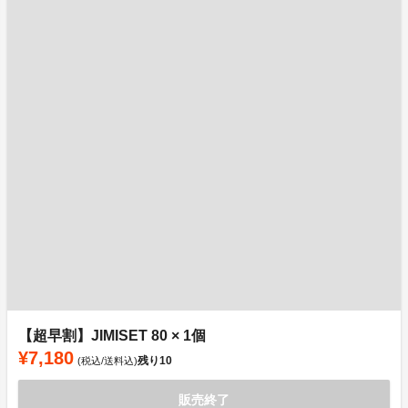
【超早割】JIMISET 80 × 1個
¥7,180
残り
10
(税込/送料込)
販売終了