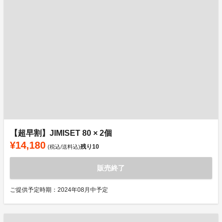
【超早割】JIMISET 80 × 2個
¥14,180
残り
10
(税込/送料込)
販売終了
ご提供予定時期：2024年08月中予定