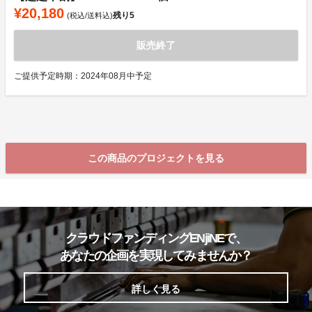
¥20,180
残り
5
(税込/送料込)
販売終了
ご提供予定時期：2024年08月中予定
この商品のプロジェクトを見る
クラウドファンディングENjiNEで、
あなたの企画を実現してみませんか？
詳しく見る