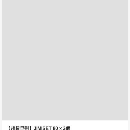
【超超早割】JIMISET 80 × 3個