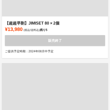
【超超早割】JIMISET 80 × 2個
¥13,980
残り
5
(税込/送料込)
販売終了
ご提供予定時期：2024年08月中予定