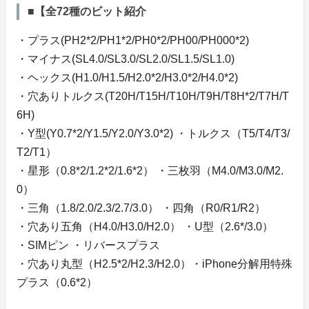
■【全72種のビット紹介
・プラス(PH2*2/PH1*2/PH0*2/PH00/PH000*2)
・マイナス(SL4.0/SL3.0/SL2.0/SL1.5/SL1.0)
・ヘックス(H1.0/H1.5/H2.0*2/H3.0*2/H4.0*2)
・穴ありトルクス(T20H/T15H/T10H/T9H/T8H*2/T7H/T
6H)
・Y型(Y0.7*2/Y1.5/Y2.0/Y3.0*2) ・トルクス（T5/T4/T3/
T2/T1）
・星形（0.8*2/1.2*2/1.6*2） ・三枚羽（M4.0/M3.0/M2.
0）
・三角（1.8/2.0/2.3/2.7/3.0） ・四角（R0/R1/R2）
・穴あり五角（H4.0/H3.0/H2.0） ・U型（2.6*/3.0）
・SIMピン ・リバースプラス
・穴あり丸型（H2.5*2/H2.3/H2.0）・iPhone分解用特殊
プラス（0.6*2）