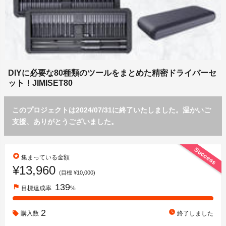
DIYに必要な80種類のツールをまとめた精密ドライバーセ
ット！JIMISET80
このプロジェクトは2024/07/31に終了いたしました。温かいご
支援、ありがとうございました。
Success
stars
集まっている金額
¥13,960
(目標 ¥10,000)
139
flag
目標達成率
%
2
watch_later
購入数
終了しました