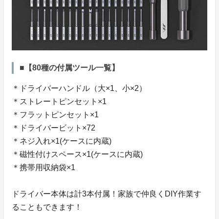
■【80種の付属ツール一覧】
＊ドライバーハンドル（大×1、小×2）
＊ストレートピンセット×1
＊フラットピンセット×1
＊ドライバービット×72
＊ネジ入れ×1(ケースに内蔵)
＊磁性付けスペース×1(ケースに内蔵)
＊携帯用収納袋×1
ドライバー本体は計3本付属！家族で仲良くDIY作業す
ることもできます！