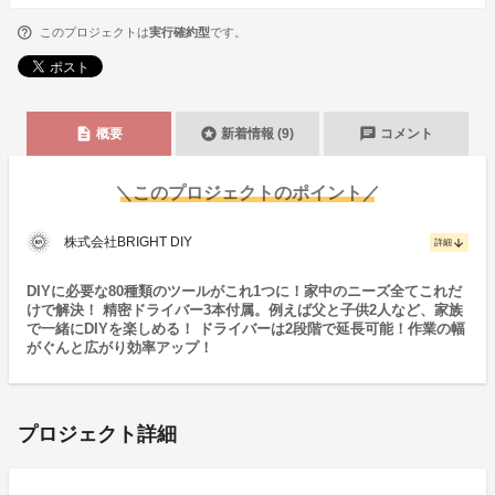
このプロジェクトは
実行確約型
です。
description
stars
chat
概要
新着情報 (9)
コメント
＼このプロジェクトのポイント／
株式会社BRIGHT DIY
arrow_downward
詳細
DIYに必要な80種類のツールがこれ1つに！家中のニーズ全てこれだ
けで解決！ 精密ドライバー3本付属。例えば父と子供2人など、家族
で一緒にDIYを楽しめる！ ドライバーは2段階で延長可能！作業の幅
がぐんと広がり効率アップ！
プロジェクト詳細