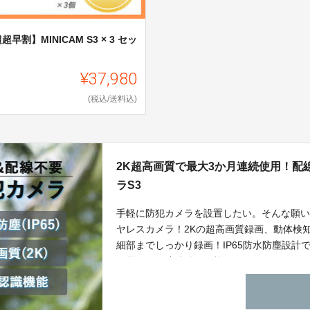
超早割】MINICAM S3 × 3 セッ
¥37,980
(税込/送料込)
2K超高画質で最大3か月連続使用！配
ラS3
手軽に防犯カメラを設置したい。そんな願
ヤレスカメラ！2Kの超高画質録画、動体検
細部までしっかり録画！IP65防水防塵設
給電不要で連続動作可能に！