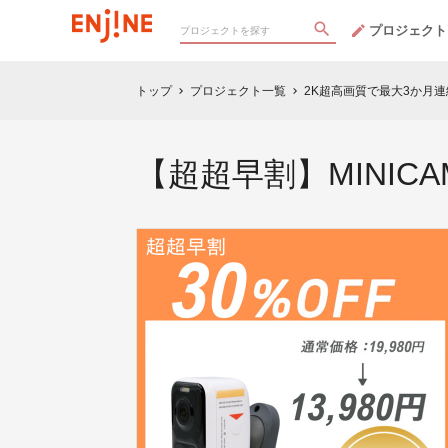
プロジェクト
トップ
プロジェクト一覧
2K超高画質で最大3か月
chevron_right
chevron_right
【超超早割】MINICAM