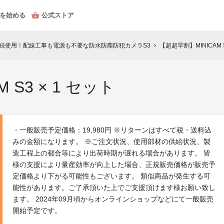
を始める
公式ストア
連続使用！配線工事も電源も不要な防水防塵防犯カメラS3
【超超早割】MINICAM S
chevron_right
 S3 × 1 セット
・一般販売予定価格：19,980円 ※リターンはすべて税・送料込
みの金額になります。 ※ご注文状況、使用部材の供給状況、製
造工程上の都合等により出荷時期が遅れる場合があります。 皆
様の支援により量産効率が向上した場合、正規販売価格が販売予
定価格より下がる可能性もございます。 類似商品が発生する可
能性があります。ご了承頂いた上でご支援頂けます様お願い致し
ます。 2024年09月頃からオンラインショップなどにて一般販売
開始予定です。