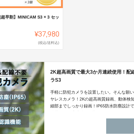
超早割】MINICAM S3 × 3 セッ
¥37,980
(税込/送料込)
2K超高画質で最大3か月連続使用！配
ラS3
手軽に防犯カメラを設置したい。そんな願
ヤレスカメラ！2Kの超高画質録画、動体検
細部までしっかり録画！IP65防水防塵設
給電不要で連続動作可能に！