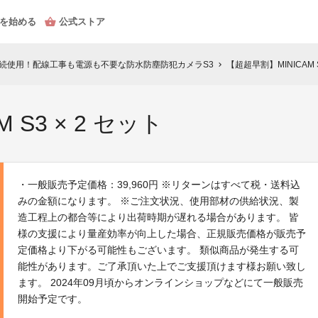
を始める
公式ストア
連続使用！配線工事も電源も不要な防水防塵防犯カメラS3
【超超早割】MINICAM S
chevron_right
 S3 × 2 セット
・一般販売予定価格：39,960円 ※リターンはすべて税・送料込
みの金額になります。 ※ご注文状況、使用部材の供給状況、製
造工程上の都合等により出荷時期が遅れる場合があります。 皆
様の支援により量産効率が向上した場合、正規販売価格が販売予
定価格より下がる可能性もございます。 類似商品が発生する可
能性があります。ご了承頂いた上でご支援頂けます様お願い致し
ます。 2024年09月頃からオンラインショップなどにて一般販売
開始予定です。