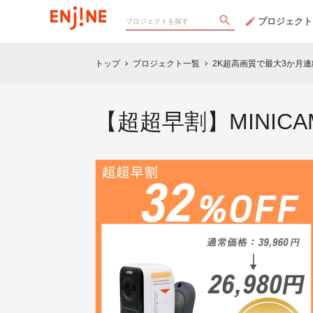
プロジェクト
トップ
プロジェクト一覧
2K超高画質で最大3か月
chevron_right
chevron_right
【超超早割】MINICAM