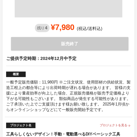
¥7,980
4
残り
(税込/送料込)
販売終了
ご提供予定時期：2024年12月中予定
概要
一般予定販売価額：11,980円 ※ご注文状況、使用部材の供給状況、製
造工程上の都合等により出荷時期が遅れる場合があります。 皆様の支
援により量産効率が向上した場合、正規販売価格が販売予定価格より
下がる可能性もございます。 類似商品が発生する可能性があります。
ご了承頂いた上でご支援頂けます様お願い致します。 2025年1月頃か
らオンラインショップなどにて一般販売開始予定です。
プロジェクト名
プロジェクトを見る
arrow_forward
工具らしくないデザイン！手動・電動選べるDIYベーシック工具