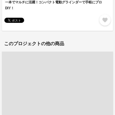
一本でマルチに活躍！コンパクト電動グラインダーで手軽にプロ
DIY！
favorite
このプロジェクトの他の商品