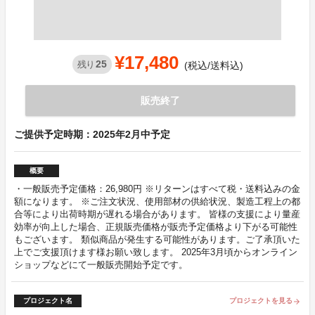
¥17,480
25
残り
(税込/送料込)
販売終了
ご提供予定時期：2025年2月中予定
概要
・一般販売予定価格：26,980円 ※リターンはすべて税・送料込みの金
額になります。 ※ご注文状況、使用部材の供給状況、製造工程上の都
合等により出荷時期が遅れる場合があります。 皆様の支援により量産
効率が向上した場合、正規販売価格が販売予定価格より下がる可能性
もございます。 類似商品が発生する可能性があります。ご了承頂いた
上でご支援頂けます様お願い致します。 2025年3月頃からオンライン
ショップなどにて一般販売開始予定です。
プロジェクト名
プロジェクトを見る
arrow_forward