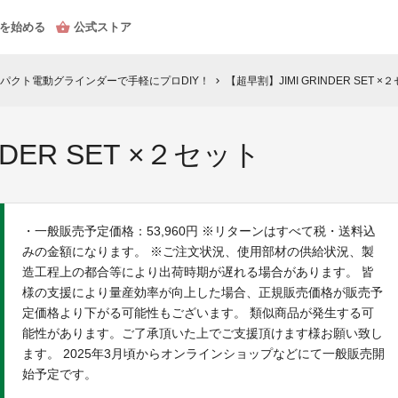
を始める
公式ストア
パクト電動グラインダーで手軽にプロDIY！
【超早割】JIMI GRINDER SET ×
chevron_right
NDER SET ×２セット
・一般販売予定価格：53,960円 ※リターンはすべて税・送料込
みの金額になります。 ※ご注文状況、使用部材の供給状況、製
造工程上の都合等により出荷時期が遅れる場合があります。 皆
様の支援により量産効率が向上した場合、正規販売価格が販売予
定価格より下がる可能性もございます。 類似商品が発生する可
能性があります。ご了承頂いた上でご支援頂けます様お願い致し
ます。 2025年3月頃からオンラインショップなどにて一般販売開
始予定です。