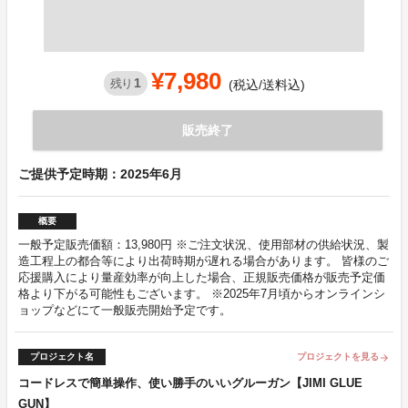
¥7,980
1
残り
(税込/送料込)
販売終了
ご提供予定時期：2025年6月
概要
一般予定販売価額：13,980円 ※ご注文状況、使用部材の供給状況、製
造工程上の都合等により出荷時期が遅れる場合があります。 皆様のご
応援購入により量産効率が向上した場合、正規販売価格が販売予定価
格より下がる可能性もございます。 ※2025年7月頃からオンラインシ
ョップなどにて一般販売開始予定です。
プロジェクト名
プロジェクトを見る
arrow_forward
コードレスで簡単操作、使い勝手のいいグルーガン【JIMI GLUE
GUN】