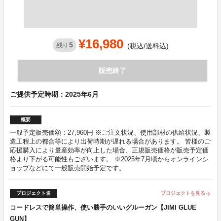
¥16,980
5
残り
(税込/送料込)
販売終了
ご提供予定時期：2025年6月
概要
一般予定販売価額：27,960円 ※ご注文状況、使用部材の供給状況、製
造工程上の都合等により出荷時期が遅れる場合があります。 皆様のご
応援購入により量産効率が向上した場合、正規販売価格が販売予定価
格より下がる可能性もございます。 ※2025年7月頃からオンラインシ
ョップなどにて一般販売開始予定です。
プロジェクト名
プロジェクトを見る
arrow_forward
コードレスで簡単操作、使い勝手のいいグルーガン【JIMI GLUE
GUN】