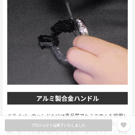
ドライバーのハンドルには高品質アルミニウムを採用し
ており、お使いのPCやスマホ、こだわりの文房具と一
favorite
プロジェクトは終了いたしました
緒に使っても違和感がありません。良いモノにこだわる