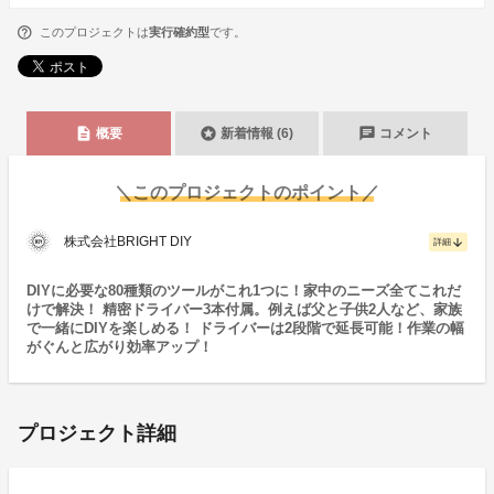
このプロジェクトは
実行確約型
です。
description
stars
chat
概要
新着情報 (6)
コメント
＼このプロジェクトのポイント／
株式会社BRIGHT DIY
arrow_downward
詳細
DIYに必要な80種類のツールがこれ1つに！家中のニーズ全てこれだ
けで解決！ 精密ドライバー3本付属。例えば父と子供2人など、家族
で一緒にDIYを楽しめる！ ドライバーは2段階で延長可能！作業の幅
がぐんと広がり効率アップ！
プロジェクト詳細