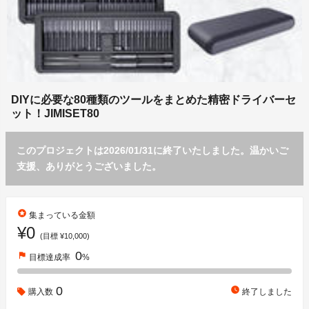
DIYに必要な80種類のツールをまとめた精密ドライバーセ
ット！JIMISET80
このプロジェクトは2026/01/31に終了いたしました。温かいご
支援、ありがとうございました。
stars
集まっている金額
¥0
(目標 ¥10,000)
0
flag
目標達成率
%
0
watch_later
購入数
終了しました