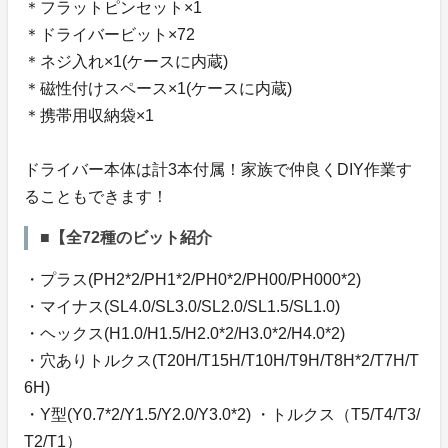
＊フラットピンセット×1
＊ドライバービット×72
＊ネジ入れ×1(ケースに内蔵)
＊磁性付けスペース×1(ケースに内蔵)
＊携帯用収納袋×1
ドライバー本体は計3本付属！家族で仲良くDIY作業す
ることもできます！
■【全72種のビット紹介
・プラス(PH2*2/PH1*2/PH0*2/PH00/PH000*2)
・マイナス(SL4.0/SL3.0/SL2.0/SL1.5/SL1.0)
・ヘックス(H1.0/H1.5/H2.0*2/H3.0*2/H4.0*2)
・穴ありトルクス(T20H/T15H/T10H/T9H/T8H*2/T7H/T
6H)
・Y型(Y0.7*2/Y1.5/Y2.0/Y3.0*2) ・トルクス（T5/T4/T3/
T2/T1）