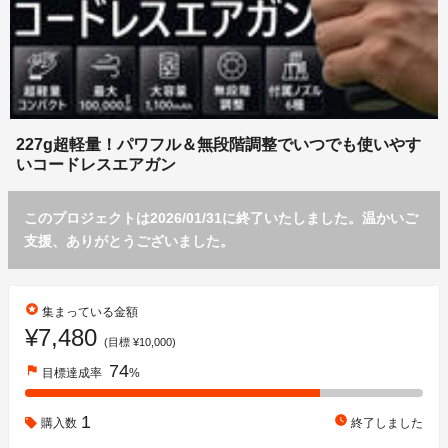
227g超軽量！パワフル＆無段階調整でいつでも使いやす
いコードレスエアガン
このプロジェクトは2026/01/31に終了いたしました。温かいご
支援、ありがとうございました。
stars
集まっている金額
¥7,480
(目標 ¥10,000)
74
flag
目標達成率
%
1
watch_later
購入数
終了しました