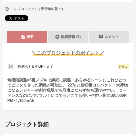
このプロジェクトは
実行確約型
です。
description
stars
chat
概要
新着情報 (7)
コメント
＼このプロジェクトのポイント／
株式会社BRIGHT DIY
arrow_downward
詳細
無段階調整×6種ノズルで繊細に調整！あらゆるシーンにこれひとつ
でピッタリ合った調整が可能に。 227gと超軽量コンパクト！大荷物
になるレジャーや創作現場でも邪魔にならず持ち運びやすい。 コー
ドレスなのにパワフル！いつでもどこでも使いやすい最大100,000R
PM×1,100mAh
プロジェクト詳細