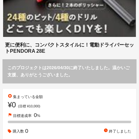
更に便利に、コンパクトスタイルに！電動ドライバーセッ
トPENDORA 28E
このプロジェクトは2026/04/30に終了いたしました。温かいご
支援、ありがとうございました。
stars
集まっている金額
¥0
(目標 ¥10,000)
0
flag
目標達成率
%
0
watch_later
購入数
終了しました