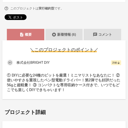
このプロジェクトは
実行確約型
です。
description
stars
chat
概要
新着情報 (6)
コメント
＼このプロジェクトのポイント／
株式会社BRIGHT DIY
arrow_downward
詳細
① DIYに必要な24種のビットを厳選！ミニマリストなあなたに！ ②
使いやすさを重視したペン型電動ドライバー！第2弾でも好評だった
56gと超軽量！ ③ コンパクトな専用収納ケース付きで、いつでもど
こでも楽しくDIYできちゃいます！
プロジェクト詳細