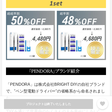
「PENDORA」は株式会社BRIGHT DIYの自社ブランド
で、"ペン型電動ドライバー"の省略系から命名されまし
た。
favorite
プロジェクトは終了いたしました
”DIYを通じて世界中のたくさんの人を幸せにしたい”