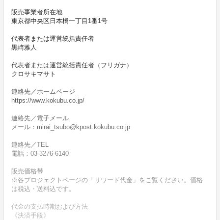
販売事業者所在地
東京都中央区日本橋一丁目1番1号
代表者または運営統括責任者
黒崎雅人
代表者または運営統括責任者（フリガナ）
クロサキマサト
連絡先／ホームページ
https://www.kokubu.co.jp/
連絡先／電子メール
メール：mirai_tsubo@kpost.kokubu.co.jp
連絡先／TEL
電話：03-3276-6140
販売価格帯
※各プロジェクトページの「リワード代金」をご覧ください。価格
は税込・送料込です。
代金の支払時期および方法
《決済手段》