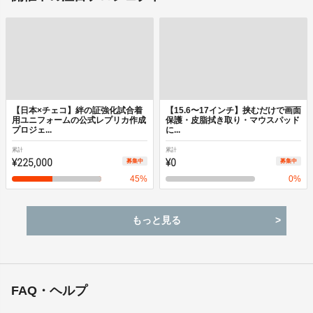
【日本×チェコ】絆の証強化試合着
【15.6〜17インチ】挟むだけで画面
用ユニフォームの公式レプリカ作成
保護・皮脂拭き取り・マウスパッド
プロジェ...
に...
累計
累計
¥225,000
¥0
募集中
募集中
45
%
0
%
もっと見る
FAQ・ヘルプ