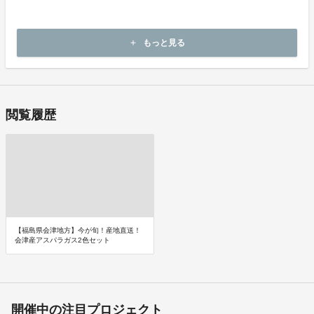
・商品が汚れている、または破損している場合
上記理由による不良品は、
商品到着後14日以内に出品者までご連絡いただいた後、
もっと見る
add
出品者から対応方法をお客様宛にご連絡いたします。
閲覧履歴
【福島県会津地方】今が旬！産地直送！
会津産アスパラガス2色セット
開催中の注目プロジェクト