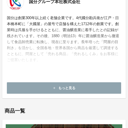
国分グループ本社株式会社
国分は創業300年以上続く老舗企業です。4代國分勘兵衛が江戸・日
本橋本町に「大國屋」の屋号で店舗を構えた1712年の創業です。創
業時は呉服を手がけるとともに、醤油醸造業に着手したとの記録が
残されています。その後、1880（明治13）年に醤油醸造業から撤退
して食品卸売業に転換し、現在に至ります。長年培った「問屋の目
利き」を活かし、全国各地・世界各国から商品を厳選して調達する
とともに、問屋として「売れる商品」「売れるしくみ」をお客様に
ご提案いたします。
ホームページ：
https://www.kokubu.co.jp/
もっと見る
add
お問い合わせ：
mirai_tsubo@kpost.kokubu.co.jp
商品一覧