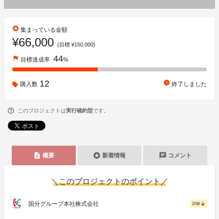
stars
集まっている金額
¥66,000
(目標 ¥150,000)
44
flag
目標達成率
%
12
watch_later
購入数
終了しました
このプロジェクトは
実行確約型
です。
description
stars
chat
概要
新着情報
コメント
＼このプロジェクトのポイント／
国分グループ本社株式会社
arrow_downward
詳細