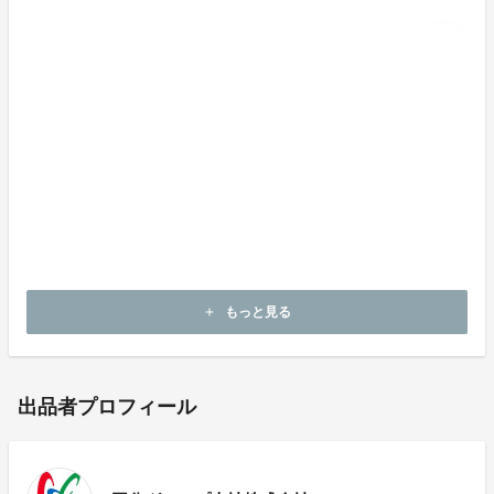
賞味
期限：生鮮品のため、なるべく早めにお召し上がりくだ
さい。
食べ応えもあり、贈答用としてもご利用いただける2L
～3Lサイズです。
お届けについて
ご注文から2週間程度でお届け
冷蔵便でお届けします
もっと見る
add
出品者プロフィール