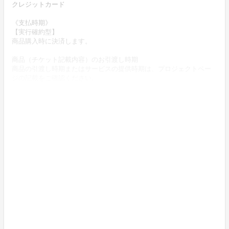
クレジットカード
《支払時期》
【実行確約型】
商品購入時に決済します。
商品（チケット記載内容）のお引渡し時期
商品の引渡し時期またはサービスの提供時期は、プロジェクトペー
ジの記載をご確認ください。
期限、返品時の送料負担または解約や退会条件
《返品の取扱い条件》
輸送による商品の破損および発送ミスがあった場合のみ返品可。
商品到着後14日以内に出品者までご連絡いただいた後、
出品者から連絡のある返送先へご返送下さい。
上記返品条件に該当しないお客様都合のキャンセルはお受けしてお
りません。
不良品の取扱条件
商品受取時に必ず商品の確認をお願いいたします。
商品には万全を期しておりますが、万が一下記のような場合にはお
問い合わせフォームにてお問い合わせください。
・申し込まれた商品と異なる商品が届いた場合