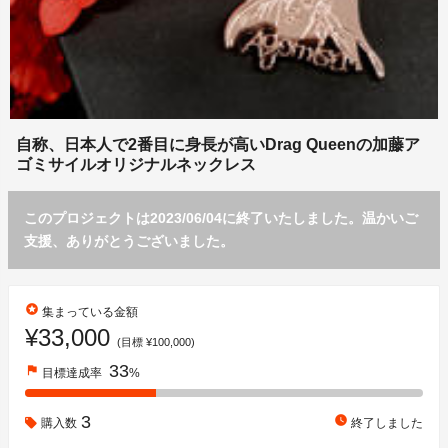
自称、日本人で2番目に身長が高いDrag Queenの加藤ア
ゴミサイルオリジナルネックレス
このプロジェクトは2023/06/04に終了いたしました。温かいご
支援、ありがとうございました。
stars
集まっている金額
¥33,000
(目標 ¥100,000)
33
flag
目標達成率
%
3
watch_later
購入数
終了しました