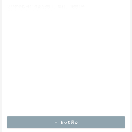
商品代金以外に必要な費用 ／送料、消費税等
送料無料 (商品代金に含む)
返品の取扱条件／返品期限、返品時の送料負担または解約や退会条
件
《返品の取扱い条件》
輸送による商品の破損および発送ミスがあった場合のみ返品可。
商品到着後14日以内に出品者までご連絡いただいた後、
出品者から連絡のある返送先へご返送下さい。
上記返品条件に該当しないお客様都合のキャンセルはお受けしてお
りません。
不良品の取扱条件
商品受取時に必ず商品の確認をお願いいたします。
商品には万全を期しておりますが、万が一下記のような場合にはお
問い合わせフォームにてお問い合わせ下さい。
・申し込まれた商品と異なる商品が届いた場合
・商品が汚れている、または破損している場合
上記理由による不良品は、
商品到着後14日以内に出品者までご連絡いただいた後、
もっと見る
add
出品者から対応方法をお客様宛にご連絡致します。