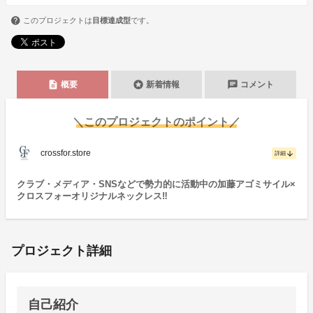
このプロジェクトは
目標達成型
です。
description
stars
chat
概要
新着情報
コメント
＼このプロジェクトのポイント／
crossfor.store
arrow_downward
詳細
クラブ・メディア・SNSなどで勢力的に活動中の加藤アゴミサイル×
クロスフォーオリジナルネックレス‼
プロジェクト詳細
自己紹介