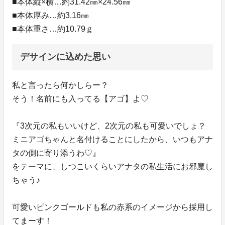
■本体縦×横…約31.42㎜×24.56㎜
■本体厚み…約3.16㎜
■本体重さ…約10.79ｇ
デサインに込めた思い
私と言ったら何かしらー？
そう！名前にも入ってる【アゴ】よ♡
『3次元の私もいいけど、2次元の私も可愛いでしょ？
ミニアゴちゃんと名付けることにしたから、いつもアナ
タの側に寄り添うわ♡』
をテーマに、しつこいくらいアナタの私生活にお邪魔し
ちゃう♪
可愛いピンクゴールドも私の赤系のイメージから採用し
てまーす！