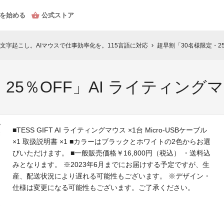
を始める
公式ストア
文字起こし。AIマウスで仕事効率化を。115言語に対応
超早割「30名様限定・25
chevron_right
25％OFF」AI ライティングマ
■TESS GIFT AI ライティングマウス ×1台 Micro-USBケーブル
×1 取扱説明書 ×1 ■カラーはブラックとホワイトの2色からお選
びいただけます。 ■一般販売価格￥16,800円（税込） ・送料込
みとなります。 ※2023年6月までにお届けする予定ですが、生
産、配送状況により遅れる可能性もございます。 ※デザイン・
仕様は変更になる可能性もございます。ご了承ください。