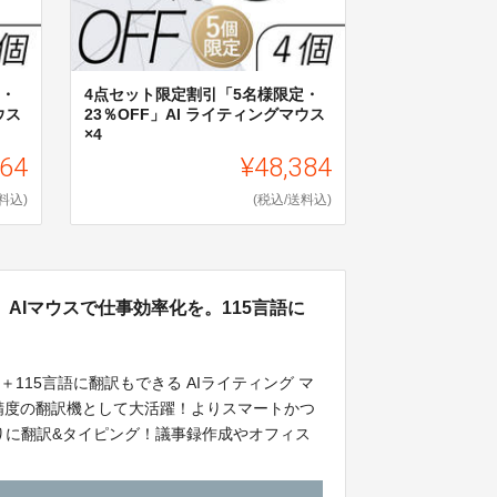
定・
4点セット限定割引「5名様限定・
ウス
23％OFF」AI ライティングマウス
×4
864
¥48,384
料込)
(税込/送料込)
AIマウスで仕事効率化を。115言語に
115言語に翻訳もできる AIライティング マ
高精度の翻訳機として大活躍！よりスマートかつ
りに翻訳&タイピング！議事録作成やオフィス