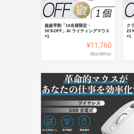
超超早割「10名様限定・
ク
30％OFF」AI ライティングマウス
23
×1
×1
¥11,760
(税込/送料込)