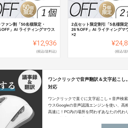
ラファン割「50名様限定・
2点セット限定割引「5名様限
％OFF」AI ライティングマウス
26％OFF」AI ライティングマ
×2
¥12,936
¥24,
(税込/送料込)
(税込/送
ワンクリックで音声翻訳＆文字起こし。
対応
ワンクリックで直ぐに文字起こし＋音声検索＋
ウスGoogleの音声認識エンジンを使い、
高速に！PC内の場所を問わずあなたの代わ
ワーク効率がアップ！