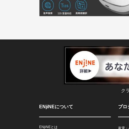
ク
ENjiNEについて
プロ
ENjiNEとは
家電・