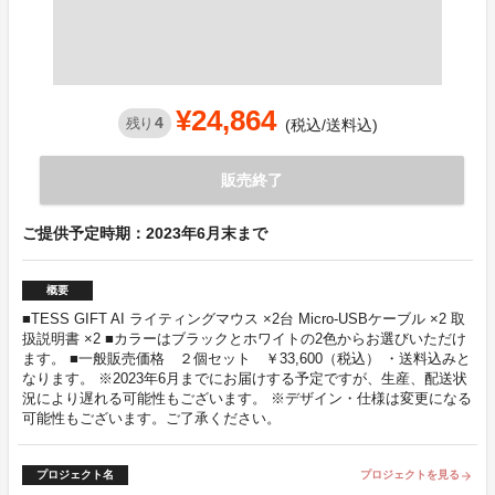
¥24,864
4
残り
(税込/送料込)
販売終了
ご提供予定時期：2023年6月末まで
概要
■TESS GIFT AI ライティングマウス ×2台 Micro-USBケーブル ×2 取
扱説明書 ×2 ■カラーはブラックとホワイトの2色からお選びいただけ
ます。 ■一般販売価格 ２個セット ￥33,600（税込） ・送料込みと
なります。 ※2023年6月までにお届けする予定ですが、生産、配送状
況により遅れる可能性もございます。 ※デザイン・仕様は変更になる
可能性もございます。ご了承ください。
プロジェクト名
プロジェクトを見る
arrow_forward