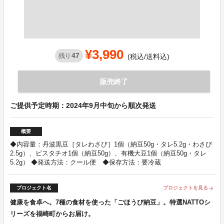
¥3,990
47
残り
(税込/送料込)
販売終了
ご提供予定時期：2024年9月中旬から順次発送
概要
◆内容量：丹波黒豆［タレわさび］1個（納豆50g・タレ5.2g・わさび
2.5g）、ピスタチオ1個（納豆50g）、有機大豆1個（納豆50g・タレ
5.2g） ◆発送方法：クール便 ◆保存方法：要冷蔵
プロジェクト名
プロジェクトを見る
arrow_forward
健康を食卓へ。7種の食材を使った「ごほうび納豆」。特選NATTOシ
リーズを福崎町からお届け。