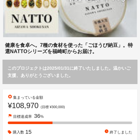
健康を食卓へ。7種の食材を使った「ごほうび納豆」。特
選NATTOシリーズを福崎町からお届け。
このプロジェクトは2025/01/31に終了いたしました。温かいご
支援、ありがとうございました。
stars
集まっている金額
¥108,970
(目標 ¥300,000)
36
flag
目標達成率
%
15
watch_later
購入数
終了しました