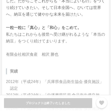
した。だからこそこれからも「本当によいもの」をつく
り続けていきたい。そして日本全国へ、ひいては世界
へ、納豆を通じて健やかな未来を届けたい。
一粒一粒に「真心」と「和心」をこめて。
私たちはこれからも後世へ受け継がれるような「本当の
納豆」をつくり続けてまいります。
有限会社相沢食産 相沢 勝也
実績
2012年（平成24年）「兵庫県食品衛生協会 優良施設」
認定
2012年（平成24年）「中播磨県民局 食品衛生優良施
設」認定
favorite
プロジェクトは終了いたしました
2014年（平成26年）「兵庫県食品衛生協会 優良施設会