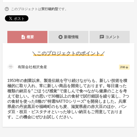
このプロジェクトは
実行確約型
です。
description
stars
chat
概要
新着情報
コメント
＼このプロジェクトのポイント／
有限会社相沢食産
arrow_downward
詳細
1953年の創業以来、製造伝統を守り続けながらも、新しい技術を積
極的に取り入れ、常に新しい商品を開発しております。毎日違った
種類の納豆を”ごほうび感覚”で楽しんで食べながら健康のことを考
えて欲しい。その思いで30種以上の食材で試行錯誤を繰り返し、7つ
の食材を使った8種の”特選NATTOシリーズ”を開発しました。兵庫
県産の丹波黒豆や福崎町のもち麦、滋賀県産の赤大豆のほか、パン
ダ豆・枝豆・ピスタチオといった珍しい納豆もご用意しておりま
す。この機会にぜひお試しください。