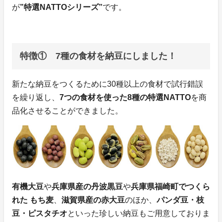
が
”特選NATTOシリーズ”
です。
特徴① 7種の食材を納豆にしました！
新たな納豆をつくるために30種以上の食材で試行錯誤
を繰り返し、
7つの食材を使った8種の特選NATTO
を商
品化させることができました。
有機大豆
や
兵庫県産の丹波黒豆
や
兵庫県福崎町でつくら
れた もち麦
、
滋賀県産の赤大豆
のほか、
パンダ豆・枝
豆・ピスタチオ
といった珍しい納豆もご用意しておりま