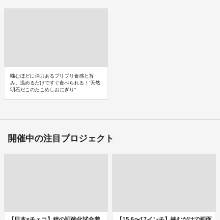
噛むほどに弾力あるプリプリ食感と旨
み。温めるだけですぐ食べられる！“天然
明石だこのたこめしおにぎり”
開催中の注目プロジェクト
【日本×チェコ】絆の証強化試合着
【15.6〜17インチ】挟むだけで画面