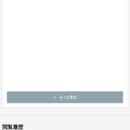
輸送による商品の破損および発送ミスがあった場合のみ返品可。
商品到着後14日以内に出品者連絡先に記載のメールアドレスにご連
絡いただいた後、
出品者から連絡のある返送先へ送料出品者負担でご返送下さい。
上記返品条件に該当しないお客様都合のキャンセルはお受けしてお
りません。
《不良品の取扱条件》
商品受取時に必ず商品の確認をお願いいたします。
商品には万全を期しておりますが、万が一下記理由による不良品の
場合は、
商品到着後14日以内に、出品者連絡先に記載のメールアドレスにご
連絡いただいた後、
出品者から新しい商品の発送や返金、不良品の返品の要否などにつ
いてお客さま宛にご連絡致します。
・申し込まれた商品と異なる商品が届いた場合
・商品が汚れている、または破損している場合
もっと見る
add
閲覧履歴