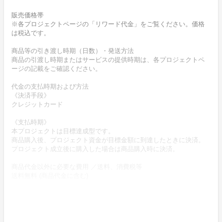
販売価格帯
※各プロジェクトページの「リワード代金」をご覧ください。価格
は税込です。
商品等の引き渡し時期（日数）・発送方法
商品の引渡し時期またはサービスの提供時期は、各プロジェクトペ
ージの記載をご確認ください。
代金の支払時期および方法
《決済手段》
クレジットカード
《支払時期》
本プロジェクトは目標達成型です。
商品購入後、プロジェクト資金が目標金額に到達したときに決済。
プロジェクト成立後に購入した場合は商品購入時に決済。
商品代金以外に必要な費用 ／送料、消費税等
送料無料 (商品代金に含む)
返品の取扱条件／返品期限、返品時の送料負担または解約や退会条
件
《返品の取扱い条件》