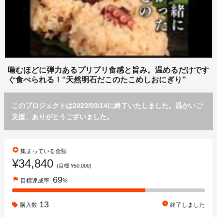
噛むほどに弾力あるプリプリ食感と旨み。温めるだけです
ぐ食べられる！“天然明石だこのたこめしおにぎり”
このプロジェクトは2023/03/14に終了いたしました。温かいご
支援、ありがとうございました。
stars
集まっている金額
¥34,840
(目標 ¥50,000)
69
flag
目標達成率
%
13
watch_later
購入数
終了しました