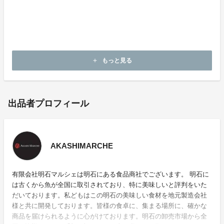
をいただいております。
できるだけ、明石だこを日本の皆様に味わっていただき
たい為、最近では明石の海に対しても何かできないか、
模索しております。そんな、地元明石大好き人が自信を
持ってお勧めする一品です！
もっと見る
add
出品者プロフィール
AKASHIMARCHE
有限会社明石マルシェは明石にある食品商社でございます。 明石に
は古くから魚が全国に取引されており、特に美味しいと評判をいた
だいております。私どもはこの明石の美味しい食材を地元製造会社
様と共に開発しております。皆様の食卓に、集まる場所に、確かな
商品を届けられるように心がけております。明石の卸売市場から全