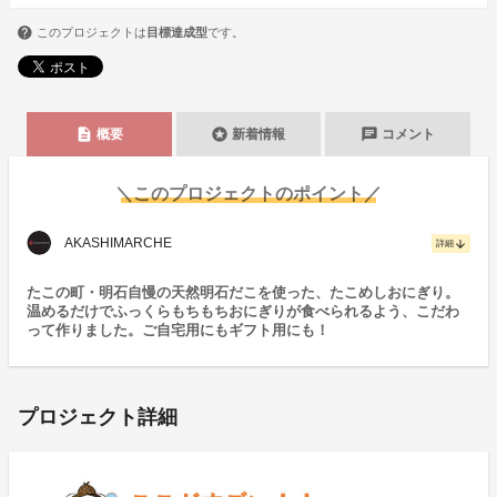
このプロジェクトは
目標達成型
です。
description
stars
chat
概要
新着情報
コメント
＼このプロジェクトのポイント／
AKASHIMARCHE
arrow_downward
詳細
たこの町・明石自慢の天然明石だこを使った、たこめしおにぎり。
温めるだけでふっくらもちもちおにぎりが食べられるよう、こだわ
って作りました。ご自宅用にもギフト用にも！
プロジェクト詳細