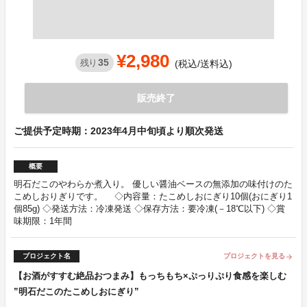
¥2,980
35
残り
(税込/送料込)
販売終了
ご提供予定時期：2023年4月中旬頃より順次発送
概要
明石だこのやわらか煮入り。 優しい醤油ベースの無添加の味付けのた
こめしおりぎりです。 ◇内容量：たこめしおにぎり10個(おにぎり1
個85g) ◇発送方法：冷凍発送 ◇保存方法：要冷凍(－18℃以下) ◇賞
味期限：1年間
プロジェクト名
プロジェクトを見る
arrow_forward
【お酒がすすむ絶品おつまみ】もっちもち×ぷっりぷり食感を楽しむ
”明石だこのたこめしおにぎり”