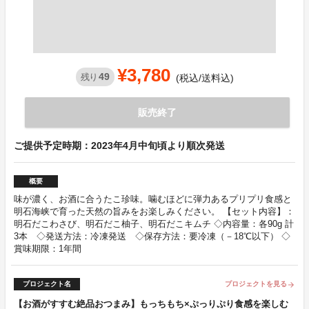
¥3,780
49
残り
(税込/送料込)
販売終了
ご提供予定時期：2023年4月中旬頃より順次発送
概要
味が濃く、お酒に合うたこ珍味。噛むほどに弾力あるプリプリ食感と
明石海峡で育った天然の旨みをお楽しみください。 【セット内容】：
明石だこわさび、明石だこ柚子、明石だこキムチ ◇内容量：各90g 計
3本 ◇発送方法：冷凍発送 ◇保存方法：要冷凍（－18℃以下） ◇
賞味期限：1年間
プロジェクト名
プロジェクトを見る
arrow_forward
【お酒がすすむ絶品おつまみ】もっちもち×ぷっりぷり食感を楽しむ