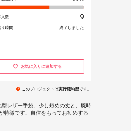
9
購入数
残り時間
終了しました
お気に入りに追加する
help
このプロジェクトは
実行確約型
です。
化型レザー手袋。少し短めの丈と、腕時
が特徴です。自信をもってお勧めする