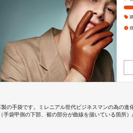
local_offer
watch_later
革製の手袋です。ミレニアル世代ビジネスマンの為の進
（手袋甲側の下部、裾の部分が曲線を描いている箇所）