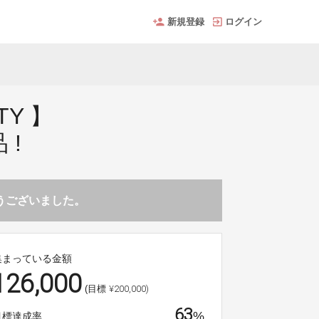
新規登録
ログイン
Y 】
 !
とうございました。
集まっている金額
126,000
¥200,000)
(目標
63
%
目標達成率