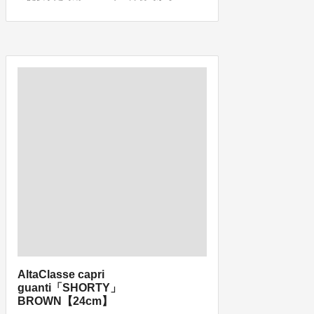
AltaClasse capri
guanti「SHORTY」
BROWN【24cm】