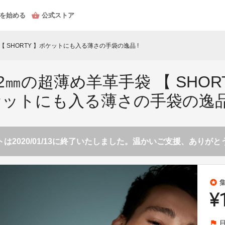
を始める
公式ストア
【 SHORTY 】ポケットにも入る薄さの手袋の逸品 !
2㎜の超薄め羊革手袋 【 SHORT
ケットにも入る薄さの手袋の逸品
は2020/01/13に終了いたしました。温かいご支援、ありが
stars
¥
flag