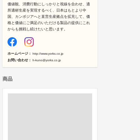
価値観、消費行動にしっかりと視線を合わせ、適
所適材生産を実現するべく、日本はもとより中
国、カンボジアへと直営生産拠点を拡充して、価
格と価値にご満足のいただける製品の提供にこれ
からも挑戦し続けたいと思います。
ホームページ：
http://www.yorks.co.jp
お問い合わせ：
h-kuno@yorks.co.jp
商品