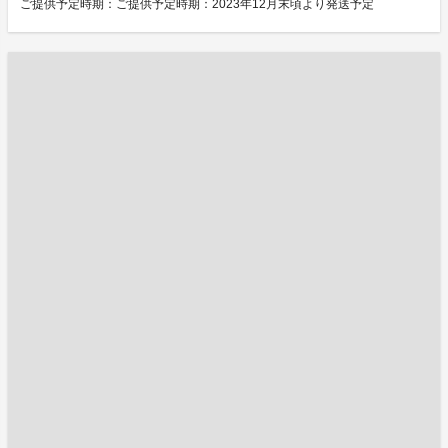
ご提供予定時期：ご提供予定時期：2023年12月末頃より発送予定