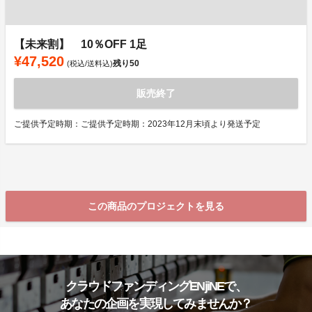
【未来割】 10％OFF 1足
¥47,520
残り
50
(税込/送料込)
販売終了
ご提供予定時期：ご提供予定時期：2023年12月末頃より発送予定
この商品のプロジェクトを見る
クラウドファンディングENjiNEで、
あなたの企画を実現してみませんか？