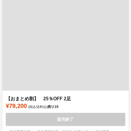
【おまとめ割】 25％OFF 2足
¥79,200
残り
10
(税込/送料込)
販売終了