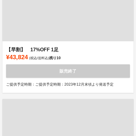
【早割】 17%OFF 1足
¥43,824
残り
10
(税込/送料込)
販売終了
ご提供予定時期：ご提供予定時期：2023年12月末頃より発送予定