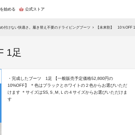
を始める
公式ストア
め付けない快適さ。履き替え不要のドライビングブーツ
【未来割】 10％OFF 
chevron_right
 1足
・完成したブーツ 1足 【一般販売予定価格52,800円の
10%OFF】 ＊色はブラックとホワイトの２色からお選びいただ
けます ＊サイズはSS,Ｓ,Ｍ,Ｌの４サイズからお選びいただけま
す