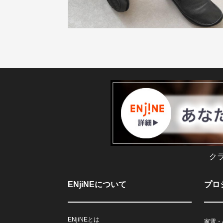
ク
ENjiNEについて
プロ
ENjiNEとは
家電・