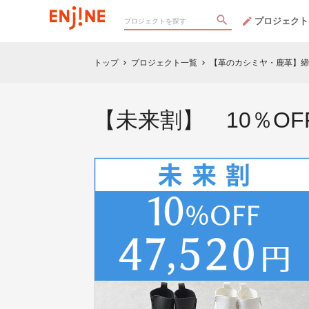
プロジェクト
トップ
プロジェクト一覧
【革のカシミヤ・鹿革】締
chevron_right
chevron_right
【未来割】 10％OFF