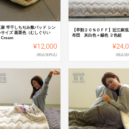
江麻 竿干しちぢみ敷パッド シン
【早割２０％ＯＦＦ】近江麻混
ルサイズ 蒸栗色（むしぐりい
布団 灰白色＋錫色 ２色組
Cream
¥12,000
¥24,
(税込/送料込)
(税込/送