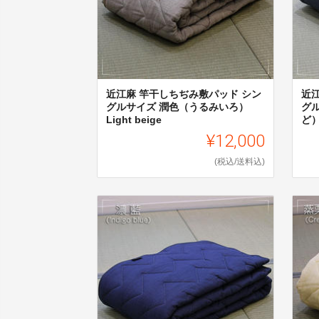
近江麻 竿干しちぢみ敷パッド シン
近
グルサイズ 潤色（うるみいろ）
グ
Light beige
ど）
¥12,000
(税込/送料込)