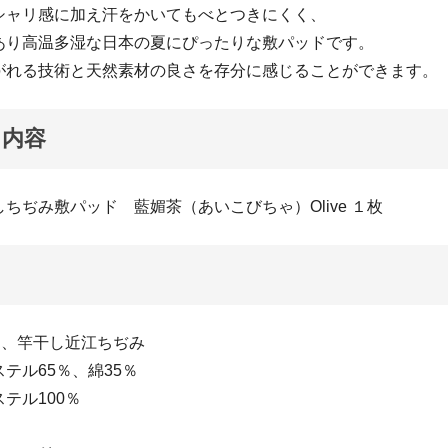
シャリ感に加え汗をかいてもべとつきにくく、
あり高温多湿な日本の夏にぴったりな敷パッドです。
がれる技術と天然素材の良さを存分に感じることができます。
ト内容
ちぢみ敷パッド 藍媚茶（あいこびちゃ）Olive １枚
％、竿干し近江ちぢみ
テル65％、綿35％
テル100％
ｇ