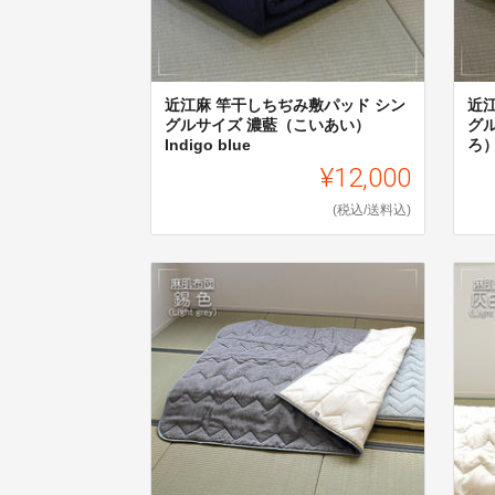
近江麻 竿干しちぢみ敷パッド シン
近
グルサイズ 濃藍（こいあい）
グ
Indigo blue
ろ）
¥12,000
(税込/送料込)