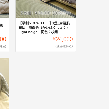
【早割２０％ＯＦＦ】近江麻混肌
肌
布団 灰白色（かいはくしょく）
Light beige 同色２枚組
000
¥24,000
料込)
(税込/送料込)