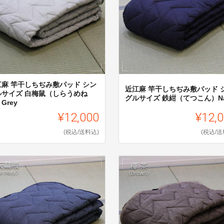
江麻 竿干しちぢみ敷パッド シン
近江麻 竿干しちぢみ敷パッド 
ルサイズ 白梅鼠（しらうめね
グルサイズ 鉄紺（てつこん）Na
Grey
¥12,000
¥12,
(税込/送料込)
(税込/送