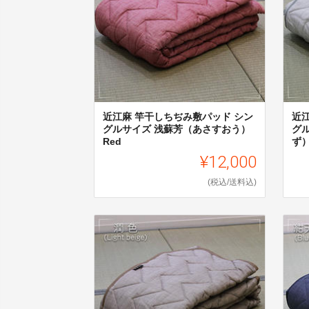
近江麻 竿干しちぢみ敷パッド シン
近
グルサイズ 浅蘇芳（あさすおう）
グ
Red
ず）
¥12,000
(税込/送料込)