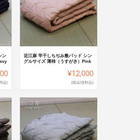
シン
近江麻 竿干しちぢみ敷パッド シン
vy
グルサイズ 薄柿（うすがき）Pink
000
¥12,000
料込)
(税込/送料込)