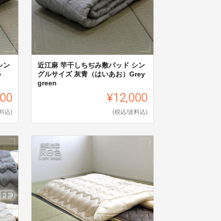
シン
近江麻 竿干しちぢみ敷パッド シン
い
グルサイズ 灰青（はいあお）Grey
green
000
¥12,000
料込)
(税込/送料込)