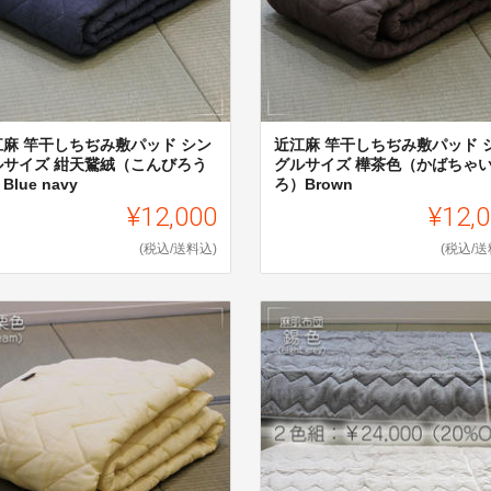
江麻 竿干しちぢみ敷パッド シン
近江麻 竿干しちぢみ敷パッド 
ルサイズ 紺天鵞絨（こんびろう
グルサイズ 樺茶色（かばちゃ
Blue navy
ろ）Brown
¥12,000
¥12,
(税込/送料込)
(税込/送