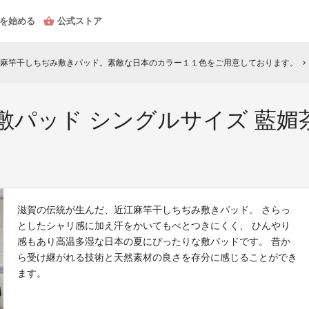
を始める
公式ストア
麻竿干しちぢみ敷きパッド。素敵な日本のカラー１１色をご用意しております。
chevron_right
敷パッド シングルサイズ 藍
滋賀の伝統が生んだ、近江麻竿干しちぢみ敷きパッド。 さらっ
としたシャリ感に加え汗をかいてもべとつきにくく、 ひんやり
感もあり高温多湿な日本の夏にぴったりな敷パッドです。 昔か
ら受け継がれる技術と天然素材の良さを存分に感じることができ
ます。