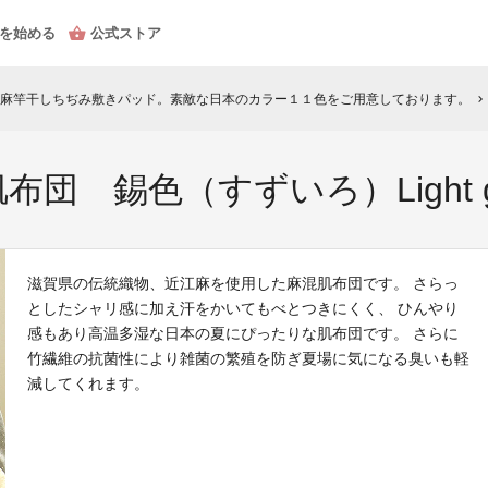
を始める
公式ストア
麻竿干しちぢみ敷きパッド。素敵な日本のカラー１１色をご用意しております。
chevron_right
団 錫色（すずいろ）Light g
滋賀県の伝統織物、近江麻を使用した麻混肌布団です。 さらっ
としたシャリ感に加え汗をかいてもべとつきにくく、 ひんやり
感もあり高温多湿な日本の夏にぴったりな肌布団です。 さらに
竹繊維の抗菌性により雑菌の繁殖を防ぎ夏場に気になる臭いも軽
減してくれます。