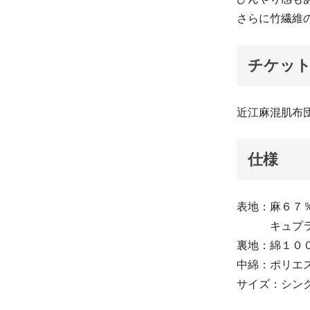
さらに竹繊維
チケッ
近江麻混肌布団 
仕様
表地：麻６７％
キュプラ１
裏地：綿１０
中綿：ポリエス
サイズ：シングル(