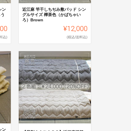
シン
近江麻 竿干しちぢみ敷パッド シン
ろう
グルサイズ 樺茶色（かばちゃい
ろ）Brown
000
¥12,000
料込)
(税込/送料込)
シン