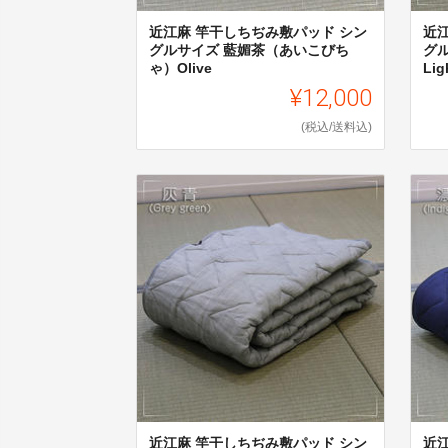
近江麻 竿干しちぢみ敷パッド シン
近
グルサイズ 藍媚茶（あいこびち
グ
ゃ）Olive
Lig
¥12,000
(税込/送料込)
近江麻 竿干しちぢみ敷パッド シン
近