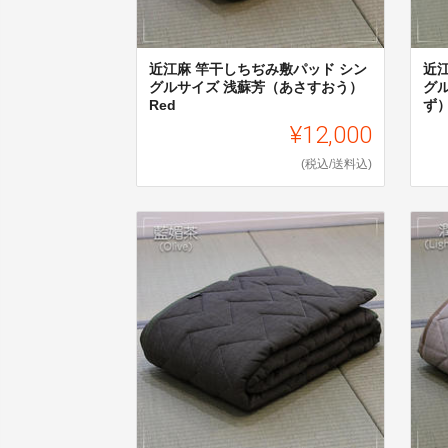
近江麻 竿干しちぢみ敷パッド シン
近
グルサイズ 浅蘇芳（あさすおう）
グ
Red
ず）
¥12,000
(税込/送料込)