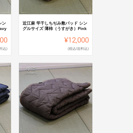
シン
近江麻 竿干しちぢみ敷パッド シン
vy
グルサイズ 薄柿（うすがき）Pink
000
¥12,000
料込)
(税込/送料込)