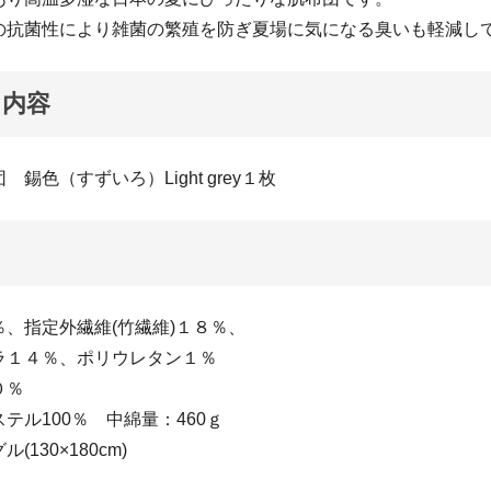
の抗菌性により雑菌の繁殖を防ぎ夏場に気になる臭いも軽減し
ト内容
錫色（すずいろ）Light grey１枚
、指定外繊維(竹繊維)１８％、
４％、ポリウレタン１％
０％
テル100％ 中綿量：460ｇ
130×180cm)