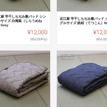
江麻 竿干しちぢみ敷パッド シン
近江麻 竿干しちぢみ敷パッド 
ルサイズ 白梅鼠（しらうめね
グルサイズ 鉄紺（てつこん）Na
Grey
¥12,000
¥12,
(税込/送料込)
(税込/送