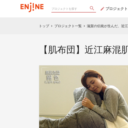
プロジェクト
トップ
プロジェクト一覧
滋賀の伝統が生んだ、近江
chevron_right
chevron_right
【肌布団】近江麻混肌布