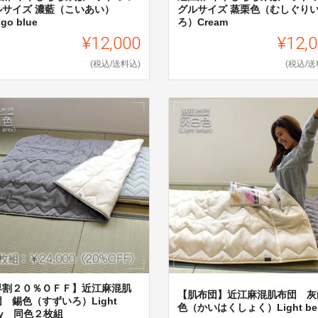
ルサイズ 濃藍（こいあい）
グルサイズ 蒸栗色（むしぐり
igo blue
ろ）Cream
¥12,000
¥12,
(税込/送料込)
(税込/送
早割２０％ＯＦＦ】近江麻混肌
【肌布団】近江麻混肌布団 灰
 錫色（すずいろ）Light
色（かいはくしょく）Light bei
ey 同色２枚組