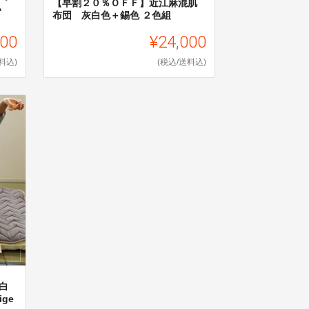
【早割２０％ＯＦＦ】近江麻混肌
い
布団 灰白色＋錫色 ２色組
000
¥24,000
料込)
(税込/送料込)
白
ge