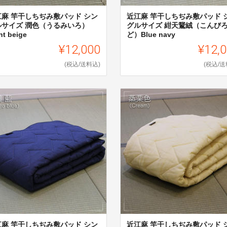
江麻 竿干しちぢみ敷パッド シン
近江麻 竿干しちぢみ敷パッド 
ルサイズ 潤色（うるみいろ）
グルサイズ 紺天鵞絨（こんび
ht beige
ど）Blue navy
¥12,000
¥12,
(税込/送料込)
(税込/送
江麻 竿干しちぢみ敷パッド シン
近江麻 竿干しちぢみ敷パッド 