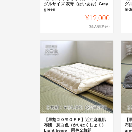
グルサイズ 灰青（はいあお）Grey
グ
green
Ind
¥12,000
(税込/送料込)
【早割２０％ＯＦＦ】近江麻混肌
【
布団 灰白色（かいはくしょく）
布団
Light beige 同色２枚組
gr