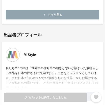
【お問い合わせ先】
E mail：info@mstjapan.com
もっと見る
add
出品者プロフィール
M Style
私たちM Styleは「世界中の作り手の知恵と想いが詰まった素晴らし
い商品を日本の皆さまにお届けする」ことをミッションとしていま
す。まだ日本で知られていない素敵なものを世界中からお届けする
ことが私たちの喜びです。 どうか今後ともご支援のほどよろしくお
願いいたします。
favorite
もっと見る
add
プロジェクトは終了いたしました
お問い合わせ：
info@mstjapan.com