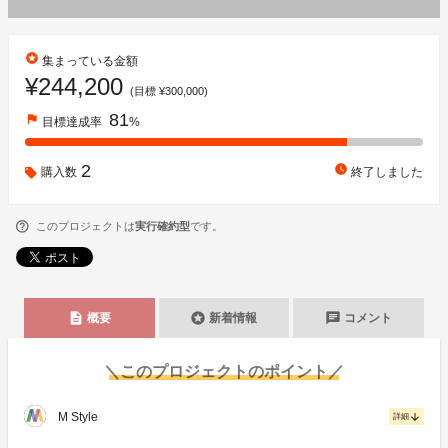
stars
集まっている金額
¥244,200
(目標 ¥300,000)
81
flag
目標達成率
%
2
watch_later
購入数
終了しました
このプロジェクトは
実行確約型
です。
description
stars
chat
概要
新着情報
コメント
＼このプロジェクトのポイント／
M Style
arrow_downward
詳細