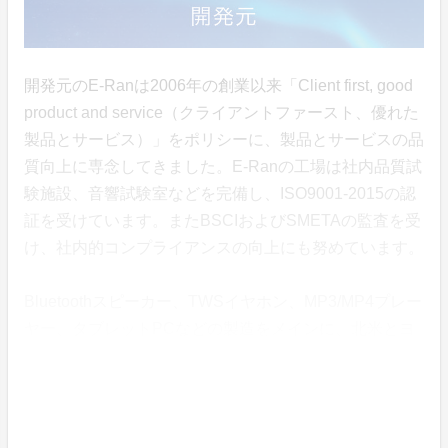
開発元のE-Ranは2006年の創業以来「Client first, good
product and service（クライアントファースト、優れた
製品とサービス）」をポリシーに、製品とサービスの品
質向上に専念してきました。E-Ranの工場は社内品質試
験施設、音響試験室などを完備し、ISO9001-2015の認
証を受けています。またBSCIおよびSMETAの監査を受
け、社内的コンプライアンスの向上にも努めています。
Bluetoothスピーカー、TWSイヤホン、MP3/MP4プレー
ヤー、タブレットPCなどの製造をメインに、北米とヨ
ーロッパを主な市場とし、レノボ、ポラロイドなどの多
くのグローバルな大企業との長期的な協力関係を築いて
います。